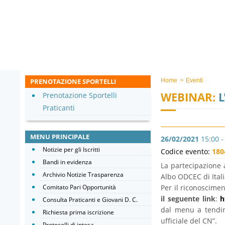
PRENOTAZIONE SPORTELLI
Home
>
Eventi
WEBINAR:
L
Prenotazione Sportelli
Praticanti
MENU PRINCIPALE
26/02/2021
15:00 -
Notizie per gli Iscritti
Codice evento:
180
Bandi in evidenza
La partecipazione a
Archivio Notizie Trasparenza
Albo ODCEC di Ital
Comitato Pari Opportunità
Per il riconoscimen
il seguente link
:
h
Consulta Praticanti e Giovani D. C.
dal menu a tendin
Richiesta prima iscrizione
ufficiale del CN”.
Protocolli di intesa