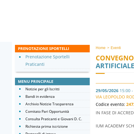
PRENOTAZIONE SPORTELLI
Home
>
Eventi
CONVEGNO
Prenotazione Sportelli
ARTIFICIAL
Praticanti
MENU PRINCIPALE
Notizie per gli Iscritti
29/05/2026
15:00 -
Bandi in evidenza
VIA LEOPOLDO RODI
Archivio Notizie Trasparenza
Codice evento:
247
Comitato Pari Opportunità
IN FASE DI ACCR
Consulta Praticanti e Giovani D. C.
IUM ACADEMY SC
Richiesta prima iscrizione
Protocolli di intesa