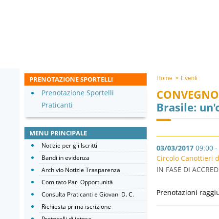
PRENOTAZIONE SPORTELLI
Home
>
Eventi
CONVEGNO
Prenotazione Sportelli
Brasile: un
Praticanti
MENU PRINCIPALE
Notizie per gli Iscritti
03/03/2017
09:00 -
Bandi in evidenza
Circolo Canottieri d
IN FASE DI ACCRED
Archivio Notizie Trasparenza
Comitato Pari Opportunità
Prenotazioni raggi
Consulta Praticanti e Giovani D. C.
Richiesta prima iscrizione
Protocolli di intesa