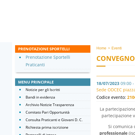
PRENOTAZIONE SPORTELLI
Home
>
Eventi
CONVEGNO
Prenotazione Sportelli
Praticanti
MENU PRINCIPALE
18/07/2023
09:00 -
Sede ODCEC piazza 
Notizie per gli Iscritti
Codice evento:
210
Bandi in evidenza
Archivio Notizie Trasparenza
La partecipazione 
Comitato Pari Opportunità
partecipazione v
Consulta Praticanti e Giovani D. C.
Si comunica 
Richiesta prima iscrizione
professionale
(is
Protocolli di intesa