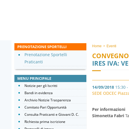
PRENOTAZIONE SPORTELLI
Home
>
Eventi
CONVEGNO
Prenotazione Sportelli
IRES IVA: 
Praticanti
MENU PRINCIPALE
Notizie per gli Iscritti
14/09/2018
15:30 -
Bandi in evidenza
SEDE ODCEC Piazza d
Archivio Notizie Trasparenza
Comitato Pari Opportunità
Per informazioni
Consulta Praticanti e Giovani D. C.
Simonetta Fabri
T
Richiesta prima iscrizione
Protocolli di intesa