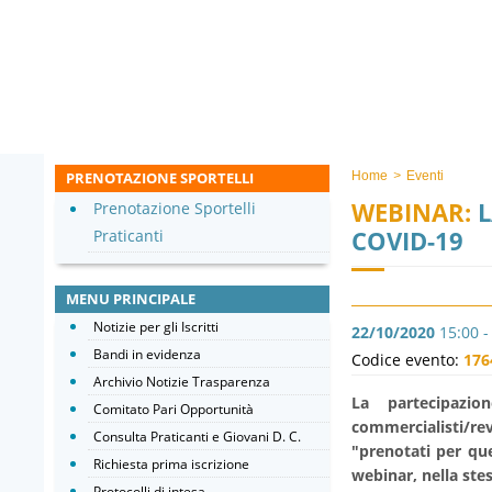
PRENOTAZIONE SPORTELLI
Home
>
Eventi
WEBINAR:
L
Prenotazione Sportelli
COVID-19
Praticanti
MENU PRINCIPALE
Notizie per gli Iscritti
22/10/2020
15:00 -
Bandi in evidenza
Codice evento:
176
Archivio Notizie Trasparenza
La partecipazio
Comitato Pari Opportunità
commercialisti/re
Consulta Praticanti e Giovani D. C.
"prenotati per que
Richiesta prima iscrizione
webinar, nella ste
Protocolli di intesa