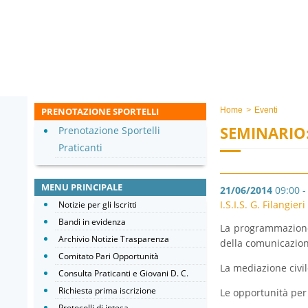
PRENOTAZIONE SPORTELLI
Home
>
Eventi
SEMINARIO
Prenotazione Sportelli
Praticanti
MENU PRINCIPALE
21/06/2014
09:00 -
I.S.I.S. G. Filangie
Notizie per gli Iscritti
Bandi in evidenza
La programmazione 
Archivio Notizie Trasparenza
della comunicazion
Comitato Pari Opportunità
La mediazione civil
Consulta Praticanti e Giovani D. C.
Richiesta prima iscrizione
Le opportunità per 
Protocolli di intesa