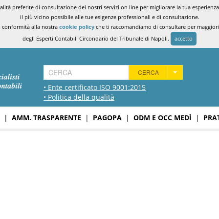
ità preferite di consultazione dei nostri servizi on line per migliorare la tua esperienza 
il più vicino possibile alle tue esigenze professionali e di consultazione.
n conformità alla nostra
cookie policy
che ti raccomandiamo di consultare per maggiori i
degli Esperti Contabili Circondario del Tribunale di Napoli.
accetto
CERCA
• Ente certificato ISO 9001:2015
• Politica della qualità
|
AMM. TRASPARENTE
|
PAGOPA
|
ODM E OCC MEDÌ
|
PRA