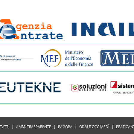
TATTI
|
AMM. TRASPARENTE
|
PAGOPA
|
ODM E OCC MEDÌ
|
PRATICAN