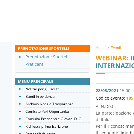
PRENOTAZIONE SPORTELLI
Home
>
Eventi
WEBINAR:
I
Prenotazione Sportelli
INTERNAZIO
Praticanti
MENU PRINCIPALE
Notizie per gli Iscritti
28/05/2021
15:00 -
Bandi in evidenza
Codice evento:
185
Archivio Notizie Trasparenza
A. N.Do.C.
Comitato Pari Opportunità
La partecipazione a
Consulta Praticanti e Giovani D. C.
di Italia.
Per il riconoscimen
Richiesta prima iscrizione
il seguente
link
:
ht
Protocolli di intesa