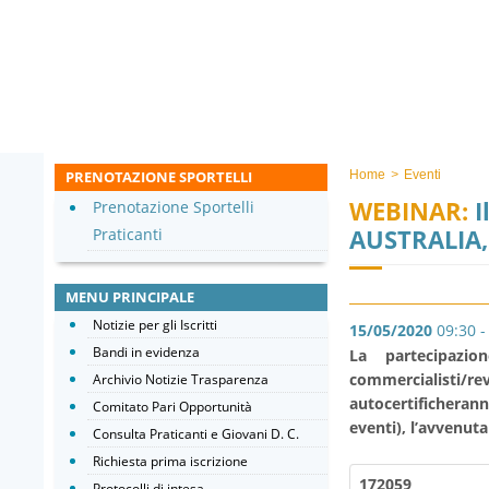
PRENOTAZIONE SPORTELLI
Home
>
Eventi
WEBINAR:
I
Prenotazione Sportelli
AUSTRALIA, 
Praticanti
MENU PRINCIPALE
Notizie per gli Iscritti
15/05/2020
09:30 -
Bandi in evidenza
La partecipazio
commercialisti/re
Archivio Notizie Trasparenza
autocertificherann
Comitato Pari Opportunità
eventi), l’avvenut
Consulta Praticanti e Giovani D. C.
Richiesta prima iscrizione
172059
Protocolli di intesa