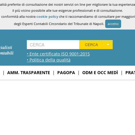
ità preferite di consultazione dei nostri servizi on line per migliorare la tua esperienza 
il più vicino possibile alle tue esigenze professionali e di consultazione.
n conformità alla nostra
cookie policy
che ti raccomandiamo di consultare per maggiori i
degli Esperti Contabili Circondario del Tribunale di Napoli.
accetto
CERCA
• Ente certificato ISO 9001:2015
• Politica della qualità
|
AMM. TRASPARENTE
|
PAGOPA
|
ODM E OCC MEDÌ
|
PRA