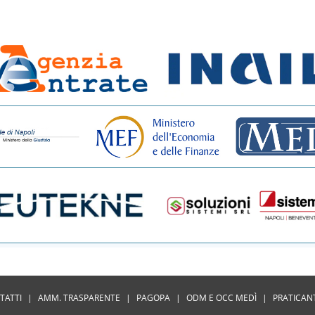
TATTI
|
AMM. TRASPARENTE
|
PAGOPA
|
ODM E OCC MEDÌ
|
PRATICAN