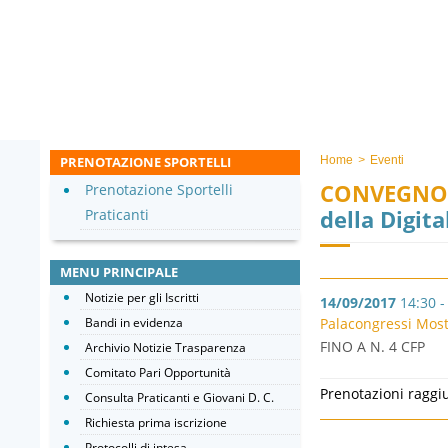
PRENOTAZIONE SPORTELLI
Home
>
Eventi
CONVEGNO
Prenotazione Sportelli
della Digita
Praticanti
MENU PRINCIPALE
Notizie per gli Iscritti
14/09/2017
14:30 -
Bandi in evidenza
Palacongressi Most
FINO A N. 4 CFP
Archivio Notizie Trasparenza
Comitato Pari Opportunità
Prenotazioni raggi
Consulta Praticanti e Giovani D. C.
Richiesta prima iscrizione
Protocolli di intesa