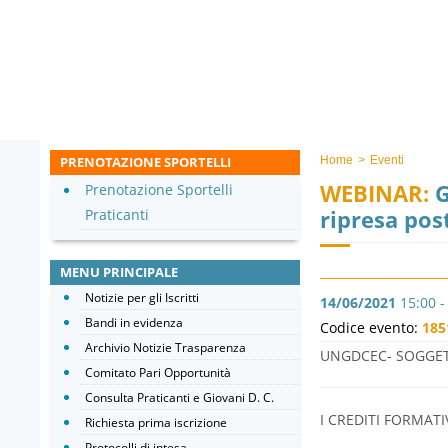
PRENOTAZIONE SPORTELLI
Home
>
Eventi
WEBINAR:
G
Prenotazione Sportelli
ripresa pos
Praticanti
MENU PRINCIPALE
Notizie per gli Iscritti
14/06/2021
15:00 -
Bandi in evidenza
Codice evento:
185
Archivio Notizie Trasparenza
UNGDCEC- SOGGETT
Comitato Pari Opportunità
Consulta Praticanti e Giovani D. C.
I CREDITI FORMAT
Richiesta prima iscrizione
Protocolli di intesa