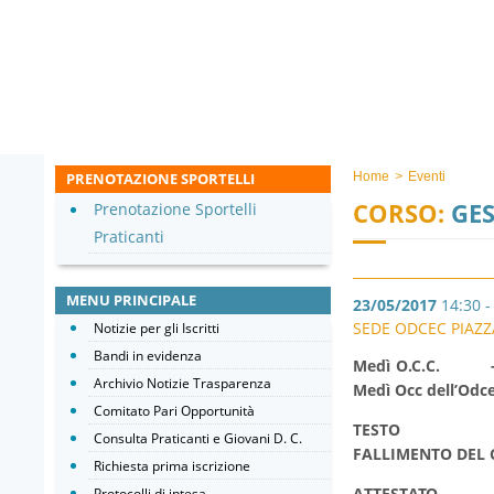
PRENOTAZIONE SPORTELLI
Home
>
Eventi
CORSO:
GES
Prenotazione Sportelli
Praticanti
MENU PRINCIPALE
23/05/2017
14:30 -
SEDE ODCEC PIAZZ
Notizie per gli Iscritti
Bandi in evidenza
Medì O.C.C. - Org
Archivio Notizie Trasparenza
Medì Occ dell’Odce
Comitato Pari Opportunità
TEST
Consulta Praticanti e Giovani D. C.
FALLIMENTO D
Richiesta prima iscrizione
ATTESTATO
Protocolli di intesa