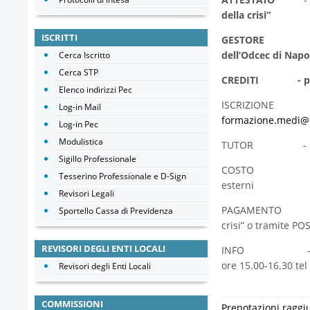
della crisi”
ISCRITTI
GESTORE
dell’Odcec di Napo
Cerca Iscritto
Cerca STP
CREDITI -
p
Elenco indirizzi Pec
ISCRIZIONE - me
Log-in Mail
formazione.medi@o
Log-in Pec
Modulistica
TUTOR - Dott.ss
Sigillo Professionale
COSTO - € 150 is
Tesserino Professionale e D-Sign
esterni
Revisori Legali
PAGAMENTO - boni
Sportello Cassa di Previdenza
crisi” o tramite 
REVISORI DEGLI ENTI LOCALI
INFO - Medì sede
ore 15.00-16.30 te
Revisori degli Enti Locali
COMMISSIONI
Prenotazioni raggi