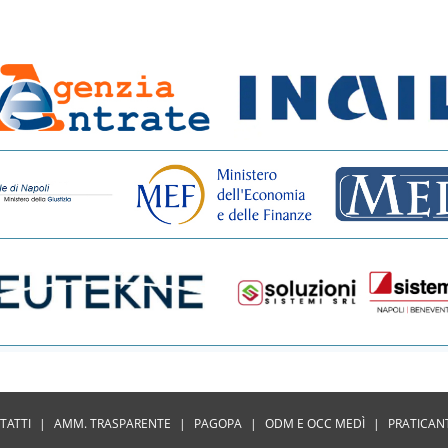
TATTI
|
AMM. TRASPARENTE
|
PAGOPA
|
ODM E OCC MEDÌ
|
PRATICAN