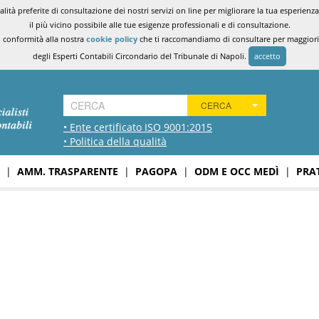
ità preferite di consultazione dei nostri servizi on line per migliorare la tua esperienza 
il più vicino possibile alle tue esigenze professionali e di consultazione.
n conformità alla nostra
cookie policy
che ti raccomandiamo di consultare per maggiori i
degli Esperti Contabili Circondario del Tribunale di Napoli.
accetto
CERCA
• Ente certificato ISO 9001:2015
• Politica della qualità
|
AMM. TRASPARENTE
|
PAGOPA
|
ODM E OCC MEDÌ
|
PRA