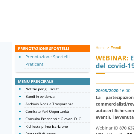
PRENOTAZIONE SPORTELLI
Home
>
Eventi
WEBINAR:
E
Prenotazione Sportelli
del covid-1
Praticanti
MENU PRINCIPALE
Notizie per gli Iscritti
20/05/2020
16:00 -
Bandi in evidenza
La partecipazio
commercialisti/re
Archivio Notizie Trasparenza
autocertificherann
Comitato Pari Opportunità
eventi), l’avvenut
Consulta Praticanti e Giovani D. C.
Richiesta prima iscrizione
Webinar ID
870 63
Protocolli di intesa