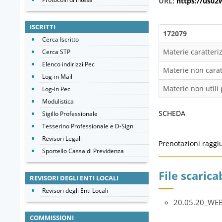
URL:
https://us0
ISCRITTI
172079
Cerca Iscritto
Materie caratteriz
Cerca STP
Elenco indirizzi Pec
Materie non caratt
Log-in Mail
Materie non utili 
Log-in Pec
Modulistica
SCHEDA
Sigillo Professionale
Tesserino Professionale e D-Sign
Revisori Legali
Prenotazioni raggi
Sportello Cassa di Previdenza
File scaricab
REVISORI DEGLI ENTI LOCALI
Revisori degli Enti Locali
20.05.20_WE
COMMISSIONI