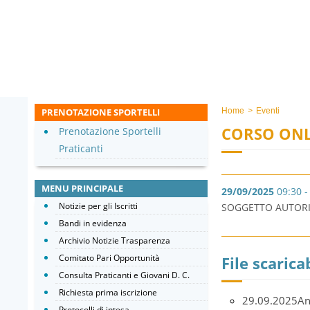
PRENOTAZIONE SPORTELLI
Home
>
Eventi
CORSO ONL
Prenotazione Sportelli
Praticanti
MENU PRINCIPALE
29/09/2025
09:30 -
Notizie per gli Iscritti
SOGGETTO AUTORIZ
Bandi in evidenza
Archivio Notizie Trasparenza
Comitato Pari Opportunità
File scaricab
Consulta Praticanti e Giovani D. C.
Richiesta prima iscrizione
29.09.2025An
Protocolli di intesa