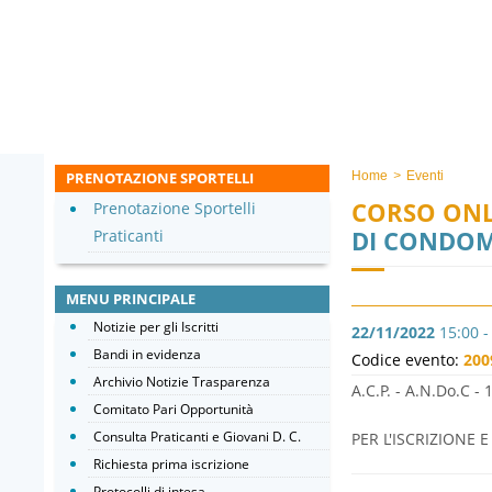
PRENOTAZIONE SPORTELLI
Home
>
Eventi
CORSO ONL
Prenotazione Sportelli
DI CONDOM
Praticanti
MENU PRINCIPALE
Notizie per gli Iscritti
22/11/2022
15:00 -
Bandi in evidenza
Codice evento:
200
Archivio Notizie Trasparenza
A.C.P. - A.N.Do.C - 
Comitato Pari Opportunità
Consulta Praticanti e Giovani D. C.
PER L'ISCRIZIONE
Richiesta prima iscrizione
Protocolli di intesa