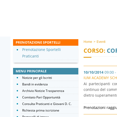
PRENOTAZIONE SPORTELLI
Home
>
Eventi
CORSO:
COR
Prenotazione Sportelli
Praticanti
MENU PRINCIPALE
10/10/2014
09:00 -
IUM ACADEMY SCH
Notizie per gli Iscritti
Ai partecipanti co
Bandi in evidenza
continuo del commer
Archivio Notizie Trasparenza
dietro superamento 
Comitato Pari Opportunità
Consulta Praticanti e Giovani D. C.
Prenotazioni raggi
Richiesta prima iscrizione
Protocolli di intesa