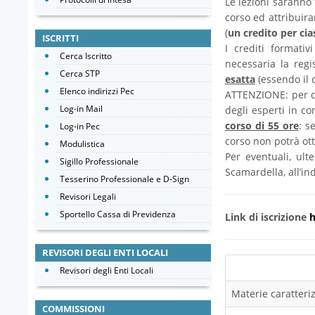
Le lezioni saranno 
corso ed attribuira
(
un credito per cia
ISCRITTI
I crediti formativ
Cerca Iscritto
necessaria la regi
Cerca STP
esatta
(essendo il 
Elenco indirizzi Pec
ATTENZIONE: per co
Log-in Mail
degli esperti in c
corso di 55 ore
: s
Log-in Pec
corso non potrà ott
Modulistica
Per eventuali, ulte
Sigillo Professionale
Scamardella, all’in
Tesserino Professionale e D-Sign
Revisori Legali
Sportello Cassa di Previdenza
Link di iscrizione
h
REVISORI DEGLI ENTI LOCALI
Revisori degli Enti Locali
Materie caratteriz
COMMISSIONI