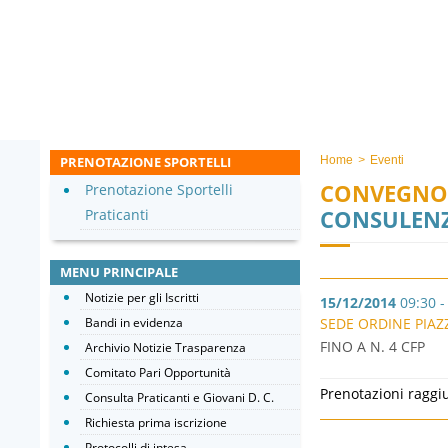
PRENOTAZIONE SPORTELLI
Home
>
Eventi
CONVEGNO
Prenotazione Sportelli
CONSULENZ
Praticanti
MENU PRINCIPALE
Notizie per gli Iscritti
15/12/2014
09:30 -
Bandi in evidenza
SEDE ORDINE PIAZZ
FINO A N. 4 CFP
Archivio Notizie Trasparenza
Comitato Pari Opportunità
Prenotazioni raggi
Consulta Praticanti e Giovani D. C.
Richiesta prima iscrizione
Protocolli di intesa