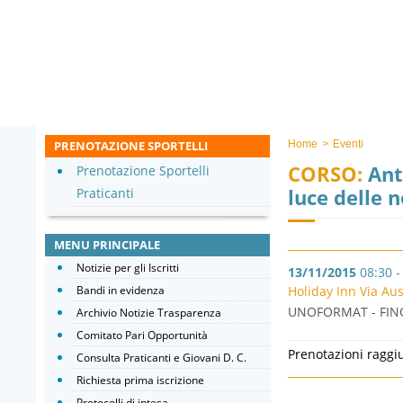
PRENOTAZIONE SPORTELLI
Home
>
Eventi
CORSO:
Anti
Prenotazione Sportelli
luce delle n
Praticanti
MENU PRINCIPALE
Notizie per gli Iscritti
13/11/2015
08:30 -
Bandi in evidenza
Holiday Inn Via Aus
UNOFORMAT - FINO
Archivio Notizie Trasparenza
Comitato Pari Opportunità
Prenotazioni raggi
Consulta Praticanti e Giovani D. C.
Richiesta prima iscrizione
Protocolli di intesa