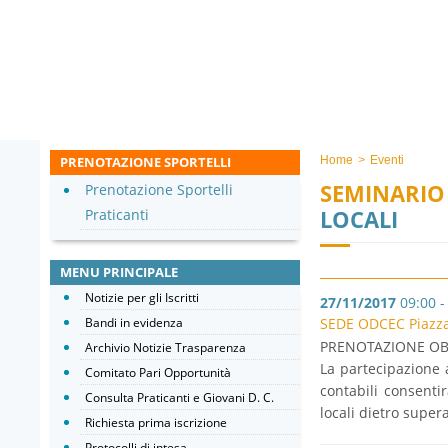
PRENOTAZIONE SPORTELLI
Home
>
Eventi
SEMINARIO 
Prenotazione Sportelli
LOCALI
Praticanti
MENU PRINCIPALE
Notizie per gli Iscritti
27/11/2017
09:00 -
Bandi in evidenza
SEDE ODCEC Piazza d
PRENOTAZIONE OB
Archivio Notizie Trasparenza
La partecipazione a
Comitato Pari Opportunità
contabili consentir
Consulta Praticanti e Giovani D. C.
locali dietro super
Richiesta prima iscrizione
Protocolli di intesa