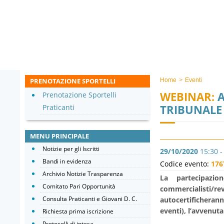
PRENOTAZIONE SPORTELLI
Home
>
Eventi
WEBINAR:
A
Prenotazione Sportelli
TRIBUNALE 
Praticanti
MENU PRINCIPALE
Notizie per gli Iscritti
29/10/2020
15:30 -
Bandi in evidenza
Codice evento:
176
Archivio Notizie Trasparenza
La partecipazio
Comitato Pari Opportunità
commercialisti/re
Consulta Praticanti e Giovani D. C.
autocertificherann
eventi), l’avvenut
Richiesta prima iscrizione
Protocolli di intesa