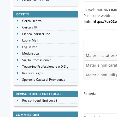
ID webinar
863 84
ISCRITTI
Passcode webinar
Cerca Iscritto
link:
https://us0
Cerca STP
Elenco indirizzi Pec
Log-in Mail
Log-in Pec
Modulistica
Materie caratteriz
Sigillo Professionale
Materie non caratt
Tesserino Professionale e D-Sign
Revisori Legali
Materie non utili 
Sportello Cassa di Previdenza
Scheda
REVISORI DEGLI ENTI LOCALI
Revisori degli Enti Locali
COMMISSIONI