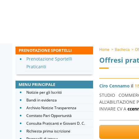
PRENOTAZIONE SPORTELLI
Home
>
Bacheca
>
Of
Offresi pra
Prenotazione Sportelli
Praticanti
MENU PRINCIPALE
Ciro Cennamo
il
18
Notizie per gli Iscritti
STUDIO COMMERC
Bandi in evidenza
ALL'ABILITAZIONE 
Archivio Notizie Trasparenza
INVIARE CV A
ccen
Comitato Pari Opportunità
Consulta Praticanti e Giovani D. C.
Richiesta prima iscrizione
Protocolli di intesa