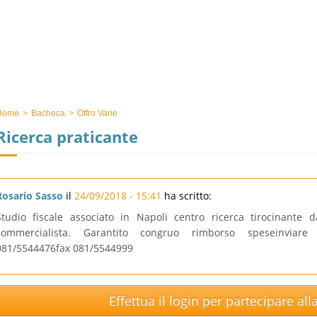
Home
>
Bacheca
>
Offro Varie
Ricerca praticante
Rosario Sasso
il
24/09/2018 - 15:41
ha scritto:
Studio fiscale associato in Napoli centro ricerca tirocinante d
commercialista. Garantito congruo rimborso speseinvia
081/5544476fax 081/5544999
Effettua il login per partecipare al