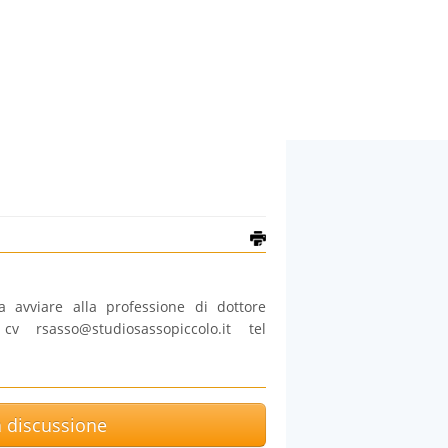
a avviare alla professione di dottore
re cv
rsasso@studiosassopiccolo.it
tel
la discussione