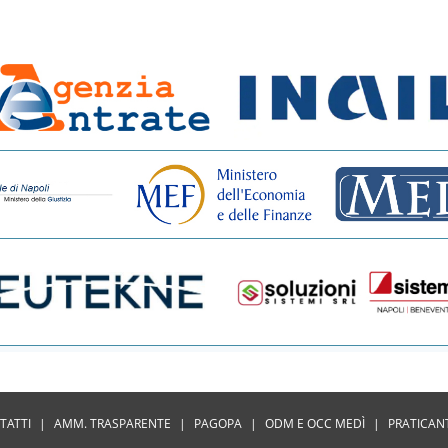
TATTI
|
AMM. TRASPARENTE
|
PAGOPA
|
ODM E OCC MEDÌ
|
PRATICAN