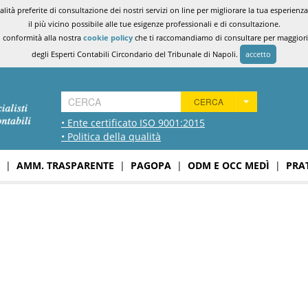
ità preferite di consultazione dei nostri servizi on line per migliorare la tua esperienza 
il più vicino possibile alle tue esigenze professionali e di consultazione.
n conformità alla nostra
cookie policy
che ti raccomandiamo di consultare per maggiori i
degli Esperti Contabili Circondario del Tribunale di Napoli.
accetto
CERCA
• Ente certificato ISO 9001:2015
• Politica della qualità
|
AMM. TRASPARENTE
|
PAGOPA
|
ODM E OCC MEDÌ
|
PRA