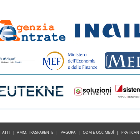
TATTI
|
AMM. TRASPARENTE
|
PAGOPA
|
ODM E OCC MEDÌ
|
PRATICAN