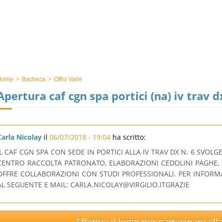
Home
>
Bacheca
>
Offro Varie
Apertura caf cgn spa portici (na) iv trav d
Carla Nicolay
il
06/07/2018 - 19:04
ha scritto:
IL CAF CGN SPA CON SEDE IN PORTICI ALLA IV TRAV DX N. 6 SVOLG
CENTRO RACCOLTA PATRONATO, ELABORAZIONI CEDOLINI PAGHE,
OFFRE COLLABORAZIONI CON STUDI PROFESSIONALI. PER INFORM
AL SEGUENTE E MAIL:
CARLA.NICOLAY@VIRGILIO.ITGRAZIE
Effettua il login per partecipare al