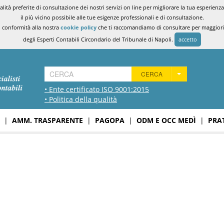
ità preferite di consultazione dei nostri servizi on line per migliorare la tua esperienza 
il più vicino possibile alle tue esigenze professionali e di consultazione.
n conformità alla nostra
cookie policy
che ti raccomandiamo di consultare per maggiori i
degli Esperti Contabili Circondario del Tribunale di Napoli.
accetto
CERCA
• Ente certificato ISO 9001:2015
• Politica della qualità
|
AMM. TRASPARENTE
|
PAGOPA
|
ODM E OCC MEDÌ
|
PRA