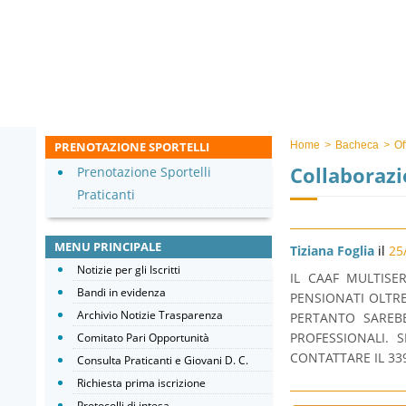
PRENOTAZIONE SPORTELLI
Home
>
Bacheca
>
Of
Collaborazi
Prenotazione Sportelli
Praticanti
MENU PRINCIPALE
Tiziana Foglia
il
25
Notizie per gli Iscritti
IL CAAF MULTISE
Bandi in evidenza
PENSIONATI OLTRE 
Archivio Notizie Trasparenza
PERTANTO SAREB
PROFESSIONALI. 
Comitato Pari Opportunità
CONTATTARE IL 33
Consulta Praticanti e Giovani D. C.
Richiesta prima iscrizione
Protocolli di intesa